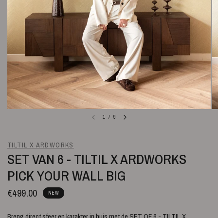
1
/
9
TILTIL X ARDWORKS
SET VAN 6 - TILTIL X ARDWORKS
PICK YOUR WALL BIG
€499.00
NEW
Breng direct sfeer en karakter in huis met de SET OF 6 - TILTIL X