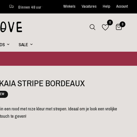
Winkels
Vacatures
Help
Account
Binnen 48 uur verstuurd*
Wekelijks nieuwe favorites online
0
0
RDS
SALE
 KAIA STRIPE BORDEAUX
EW
 in een rood met roze kleur met strepen. Ideaal om je look een vrolijke
touch te geven!