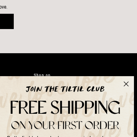
love.
Shop op
Kleding
Japandi
Tassen
Gifts
Kunstbloemen
Suits & Sets