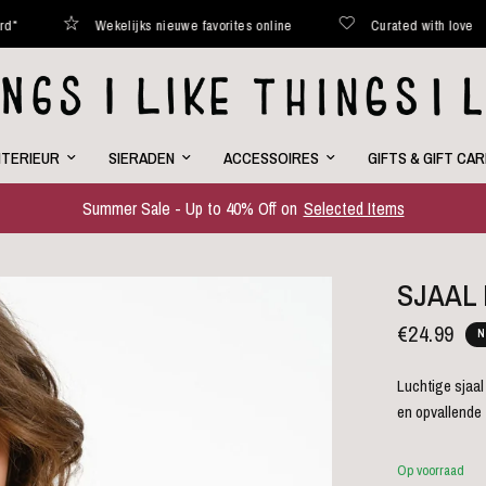
Wekelijks nieuwe favorites online
Curated with love
NTERIEUR
SIERADEN
ACCESSOIRES
GIFTS & GIFT CA
Summer Sale - Up to 40% Off on
Selected Items
SJAAL
€24.99
N
Luchtige sjaal
en opvallende 
Op voorraad