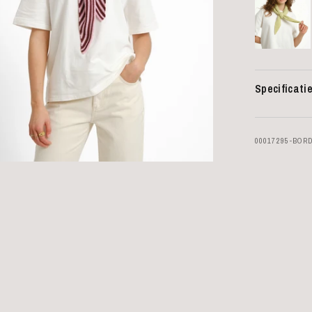
Specificati
00017295-BOR