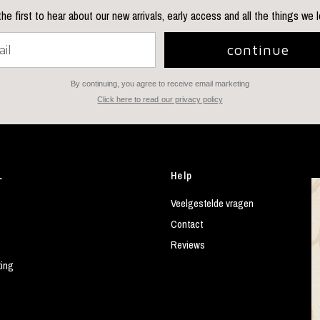
he first to hear about our new arrivals, early access and all the things we 
continue
By continuing, you agree to receive email marketing
Click here to read our privacy policy
L
Help
Veelgestelde vragen
Contact
Reviews
ting