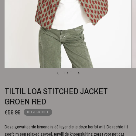
1
/
11
TILTIL LOA STITCHED JACKET
GROEN RED
€59.99
UITVERKOCHT
Deze gewatteerde kimono is dé layer die je deze herfst wilt. De rechte fit
geeft ‘m een relaxed gevoel, terwijl de knoopsluiting zorgt voor net dat