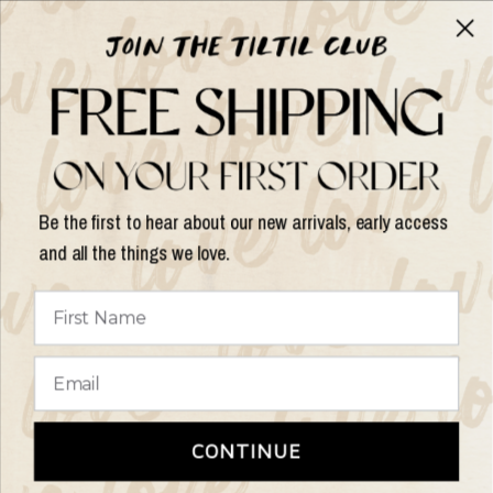
Over TILTIL
Help
Shop op
Be the first to hear about our new arrivals, early access
and all the things we love.
Land/regio
bijwerken
© 2026 Things I Like Things I Love, All rights reserved.
Algemene
CONTINUE
Voorwaarden
Retourbeleid