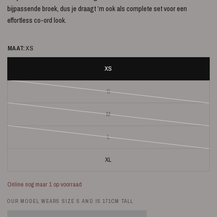
bijpassende broek, dus je draagt ’m ook als complete set voor een
effortless co-ord look.
MAAT:
XS
XS
S
M
L
XL
Online nog maar 1 op voorraad
OUR MODEL WEARS SIZE S AND IS 171CM TALL