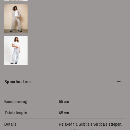
Specificaties
Borstomvang
55 cm
Totale lengte
65 cm
Details
Relaxed fit, Subtiele verticale strepen,