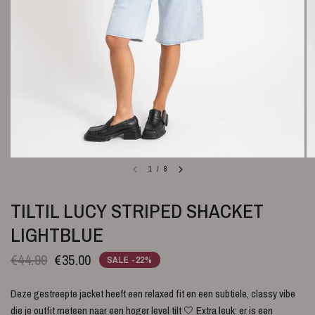
1
/
8
TILTIL LUCY STRIPED SHACKET
LIGHTBLUE
€44.99
€35.00
SALE -22%
Deze gestreepte jacket heeft een relaxed fit en een subtiele, classy vibe
die je outfit meteen naar een hoger level tilt 🤍 Extra leuk: er is een