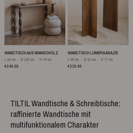
SCHNELLANSICHT
SCHNELLANSICHT
WANDTISCH AUS MANGOHOLZ
WANDTISCH LUMBRA AKAZIE
L 40 cm
B 120 cm
H 76 cm
L 65 cm
B 31 cm
H 77 cm
€349.00
€329.00
TILTIL Wandtische & Schreibtische:
raffinierte Wandtische mit
multifunktionalem Charakter