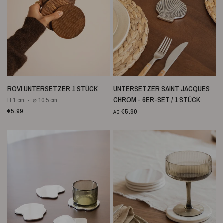
SCHNELLANSICHT
SCHNELLANSICHT
ROVI UNTERSETZER 1 STÜCK
UNTERSETZER SAINT JACQUES
CHROM - 6ER-SET / 1 STÜCK
H 1 cm
⌀ 10,5 cm
€5.99
€5.99
AB