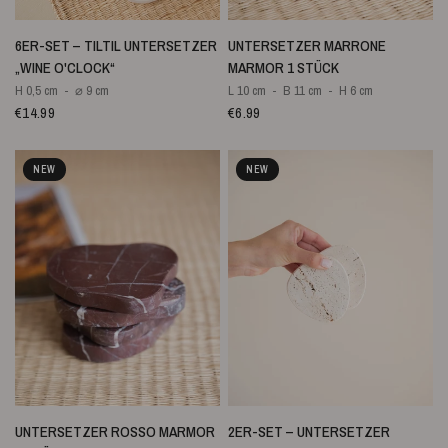
SCHNELLANSICHT
SCHNELLANSICHT
6ER-SET – TILTIL UNTERSETZER
UNTERSETZER MARRONE
„WINE O'CLOCK“
MARMOR 1 STÜCK
H 0,5 cm
⌀ 9 cm
L 10 cm
B 11 cm
H 6 cm
€14.99
€6.99
NEW
NEW
SCHNELLANSICHT
SCHNELLANSICHT
UNTERSETZER ROSSO MARMOR
2ER-SET – UNTERSETZER