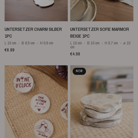
SCHNELLANSICHT
SCHNELLANSICHT
UNTERSETZER CHARM SILBER
UNTERSETZER SOFIE MARMOR
1PC
BEIGE 1PC
L 10 cm
B 9,5 cm
H 0,6 cm
L 10 cm
B 10 cm
H 0,7 cm
⌀ 10
cm
€6.99
€4.99
NEW