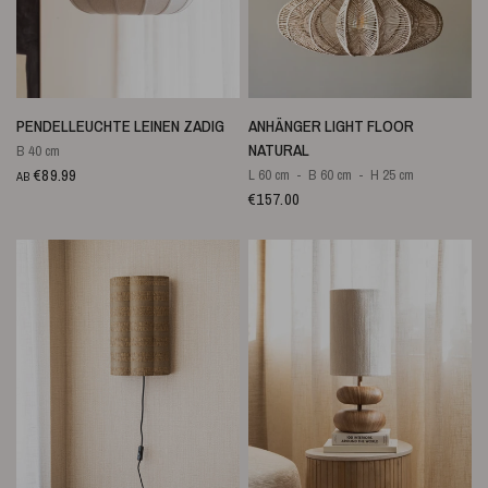
SCHNELLANSICHT
SCHNELLANSICHT
PENDELLEUCHTE LEINEN ZADIG
ANHÄNGER LIGHT FLOOR
NATURAL
B 40 cm
€89.99
L 60 cm
B 60 cm
H 25 cm
AB
€157.00