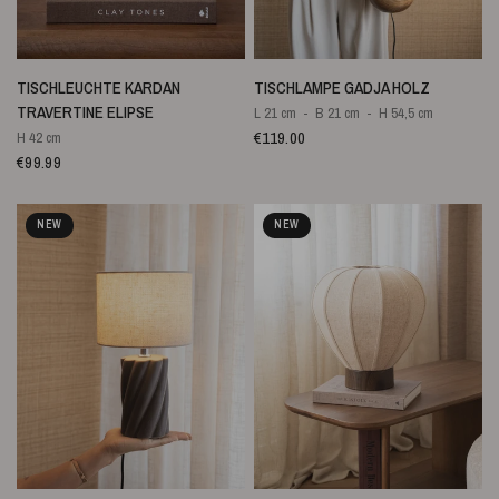
SCHNELLANSICHT
SCHNELLANSICHT
TISCHLEUCHTE KARDAN
TISCHLAMPE GADJA HOLZ
TRAVERTINE ELIPSE
L 21 cm
B 21 cm
H 54,5 cm
€119.00
H 42 cm
€99.99
NEW
NEW