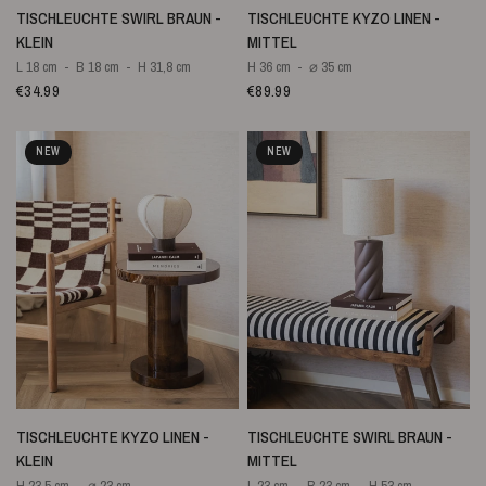
SCHNELLANSICHT
SCHNELLANSICHT
TISCHLEUCHTE SWIRL BRAUN -
TISCHLEUCHTE KYZO LINEN -
KLEIN
MITTEL
L 18 cm
B 18 cm
H 31,8 cm
H 36 cm
⌀ 35 cm
€34.99
€89.99
NEW
NEW
SCHNELLANSICHT
SCHNELLANSICHT
TISCHLEUCHTE KYZO LINEN -
TISCHLEUCHTE SWIRL BRAUN -
KLEIN
MITTEL
H 23,5 cm
⌀ 23 cm
L 23 cm
B 23 cm
H 53 cm