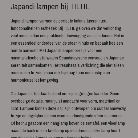
Japandi lampen bij TILTIL
Japandi lampen vormen de perfecte balans tussen rust,
functionaliteit en esthetiek. Bij TILTIL geloven we dat verlichting
veel meer is dan een praktische toevoeging aan je interieur. Het is
een essentieel onderdeel van de sfeer in huis en bepaalt hoe een
ruimte aanvoelt. Met Japandi lampen kies je voor een
minimalistische stijl waarin Scandinavische eenvoud en Japanse
sereniteit samenkomen. Het resultaat is verlichting die niet alleen
mooi is om te zien, maar ook bijdraagt aan een rustige en
harmonieuze leefomgeving.
De Japandi stijl staat bekend om zijn ingetogen karakter. Geen
overbodige details, maar juist aandacht voor vorm, materiaal en
licht. Lampen binnen deze stijl zijn ontworpen om subtiel aanwezig
te zijn en tegelijkertijd een warme, uitnodigende sfeer te creëren.
Of het nu gaat om een hanglamp boven de eettafel, een vloerlamp
naast de bank of een tafellamp op een dressoir, elke lamp heeft
een duidelijke functie en een rustige uitstraling.