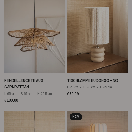
SCHNELLANSICHT
SCHNELLANSICHT
PENDELLEUCHTE AUS
TISCHLAMPE BUDONGO - NO
GARNRATTAN
L 20 cm
B 20 cm
H 42 cm
€79.99
L 65 cm
B 65 cm
H 29,5 cm
€189.00
NEW