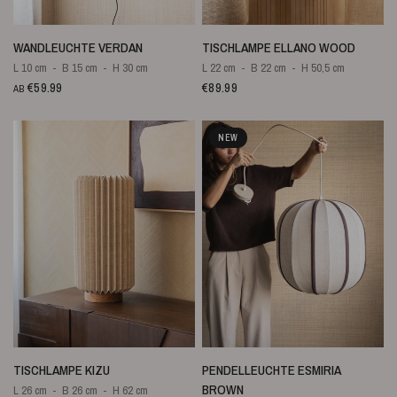
SCHNELLANSICHT
SCHNELLANSICHT
WANDLEUCHTE VERDAN
TISCHLAMPE ELLANO WOOD
L 10 cm
B 15 cm
H 30 cm
L 22 cm
B 22 cm
H 50,5 cm
€59.99
€89.99
AB
NEW
SCHNELLANSICHT
SCHNELLANSICHT
TISCHLAMPE KIZU
PENDELLEUCHTE ESMIRIA
BROWN
L 26 cm
B 26 cm
H 62 cm