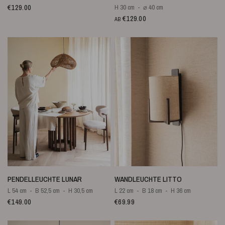
€129.00
H 30 cm
⌀ 40 cm
€129.00
AB
SCHNELLANSICHT
SCHNELLANSICHT
PENDELLEUCHTE LUNAR
WANDLEUCHTE LITTO
L 54 cm
B 52,5 cm
H 30,5 cm
L 22 cm
B 18 cm
H 36 cm
€149.00
€69.99