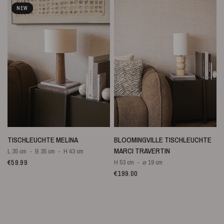
NEW
SCHNELLANSICHT
SCHNELLANSICHT
TISCHLEUCHTE MELINA
BLOOMINGVILLE TISCHLEUCHTE
MARCI TRAVERTIN
L 35 cm
B 35 cm
H 43 cm
€59.99
H 53 cm
⌀ 19 cm
€199.00