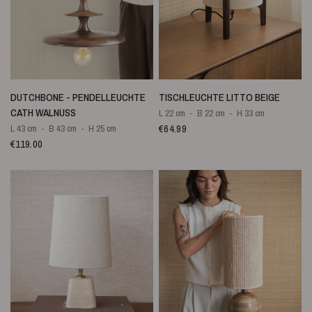
SCHNELLANSICHT
SCHNELLANSICHT
DUTCHBONE - PENDELLEUCHTE
TISCHLEUCHTE LITTO BEIGE
CATH WALNUSS
L 22 cm
B 22 cm
H 33 cm
€64.99
L 43 cm
B 43 cm
H 25 cm
€119.00