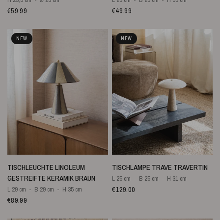
€59.99
€49.99
NEW
NEW
SCHNELLANSICHT
SCHNELLANSICHT
TISCHLEUCHTE LINOLEUM
TISCHLAMPE TRAVE TRAVERTIN
GESTREIFTE KERAMIK BRAUN
L 25 cm
B 25 cm
H 31 cm
€129.00
L 29 cm
B 29 cm
H 35 cm
€89.99