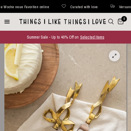
he neue Favoriten online
Curated with love
Versand inne
0
Summer Sale - Up to 40% Off on
Selected Items