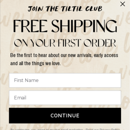
Über TILTIL
Help
Hilfe und Informationen
Be the first to hear about our new arrivals, early access
and all the things we love.
Land/Region
aktualisieren
© 2026 Things I Like Things I Love, Alle Rechte vorbehalten.
Terms of
CONTINUE
Service
Refund policy
By continuing, you agree to receive email marketing -
Read our Privacy Policy