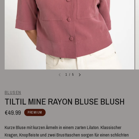
1
/
5
BLUSEN
TILTIL MINE RAYON BLUSE BLUSH
€49.99
PREMIUM
Kurze Bluse mit kurzen Ärmeln in einem zarten Lilaton. Klassischer
Kragen, Knopfleiste und zwei Brusttaschen sorgen für einen schlichten