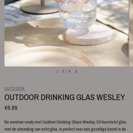
1
/
6
OUTDOOR
OUTDOOR DRINKING GLAS WESLEY
€6.99
Be summer ready met
Outdoor Drinking Glass Wesley. Dit kunststof glas,
met de uitstraling van echt glas, is perfect voor een gezellige borrel in de