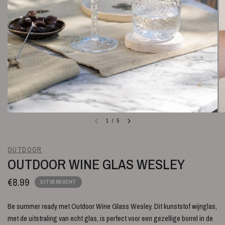
1
/
5
OUTDOOR
OUTDOOR WINE GLAS WESLEY
€8.99
UITVERKOCHT
Be summer ready met Outdoor Wine Glass Wesley. Dit kunststof wijnglas,
met de uitstraling van echt glas, is perfect voor een gezellige borrel in de