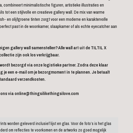
a, combineert minimalistische figuren, artistieke illustraties en
ls tot een stijlvolle en creatieve gallery wall. De mix van warme
sh- en olijfgroene tinten zorgt voor een moderne en karaktervolle
e perfect past in de woonkamer, slaapkamer of als echte eyecatcher aan
 eigen gallery wall samenstellen? Alle wall art uit de TILTIL X
ectie zijn ook los verkrijgbaar.
 wordt bezorgd via onze logistieke partner. Zodra deze klaar
g je een e-mail om je bezorgmoment in te plannen. Je betaalt
standaard verzendkosten.
 ons via
online@thingsilikethingsilove.com
rints worden geleverd inclusief lijst en glas. Voor de foto’s is het glas
wijderd om reflecties te voorkomen en de artworks zo goed mogelijk