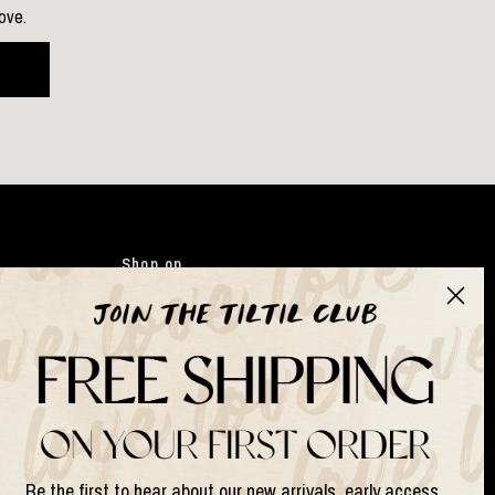
love.
Shop op
Kleding
Japandi
Tassen
Gifts
Kunstbloemen
Suits & Sets
Be the first to hear about our new arrivals, early access