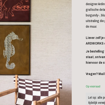
designer Ardin
grafische detai
burgundy-, blu
uitstraling di
de muur.
Liever zelf je
ARDWORKS coll
Je bestelling
staat, ontvan
hiervoor de 
Vragen? Mail
Op voorraad
Let op: alle p
tijdelijk ver