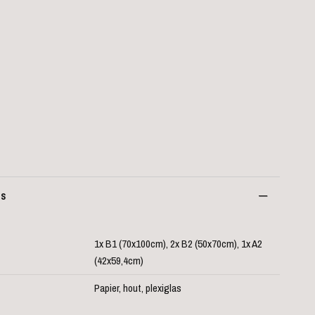
es
1x B1 (70x100cm), 2x B2 (50x70cm), 1x A2
(42x59,4cm)
Papier, hout, plexiglas