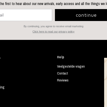
he first to hear about our new arrivals, early access and all the things we 
continue
By continuing, you agree to receive email marketing
Click here to read our privacy policy
L
Help
Veelgestelde vragen
Contact
Reviews
ting