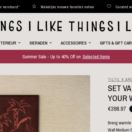
Wekelijks nieuwe favorites online
Curated with love
NTERIEUR
SIERADEN
ACCESSOIRES
GIFTS & GIFT CA
Summer Sale - Up to 40% Off on
Selected Items
TILTIL X A
SET VA
YOUR 
€398.97
Breng warmte 
Wall Medium S