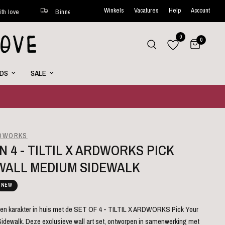
Winkels
Vacatures
Help
Account
Binnen 48 uur verstuurd*
Wekelijks nieuwe favorites online
0
0
RDS
SALE
RDWORKS
N 4 - TILTIL X ARDWORKS PICK
WALL MEDIUM SIDEWALK
NEW
en karakter in huis met de SET OF 4 - TILTIL X ARDWORKS Pick Your
idewalk. Deze exclusieve wall art set, ontworpen in samenwerking met