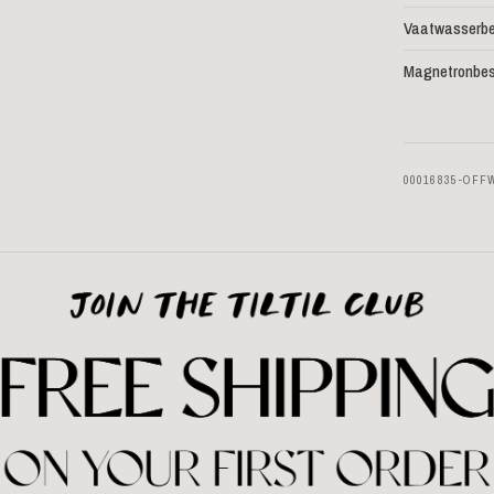
Vaatwasserbe
Magnetronbes
00016835-OFF