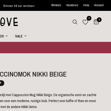
Winkels
Vacatures
Help
Account
 uur verstuurd*
Wekelijks nieuwe favorites online
Curated
0
0
RDS
SALE
CCINOMOK NIKKI BEIGE
W
n stijl met Cappuccino Mug Nikki Beige. De organische vorm en zachte
gen voor een moderne, rustige look. Perfect voor koffie of thee en mooi
met de andere Nikki items.