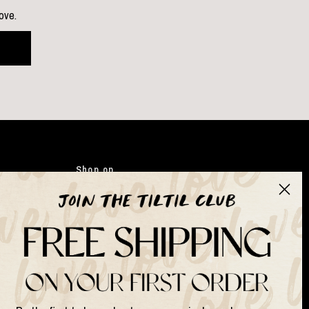
love.
Shop op
Kleding
Japandi
Tassen
Gifts
Kunstbloemen
Suits & Sets