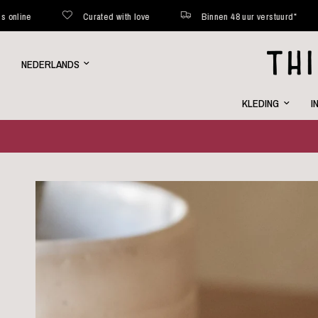
Curated with love
Binnen 48 uur verstuurd*
Weke
Land/regio
bijwerken
KLEDING
I