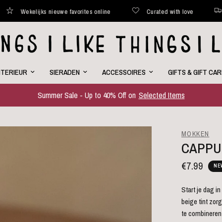
lijks nieuwe favorites online
Curated with love
Binnen 48
NTERIEUR
SIERADEN
ACCESSOIRES
GIFTS & GIFT CA
Summer Sale - Up to 40% Off on
Selected Items
MOKKEN
CAPPU
€7.99
NE
Start je dag i
beige tint zor
te combineren 