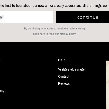
he first to hear about our new arrivals, early access and all the things we 
continue
By continuing, you agree to receive email marketing
Click here to read our privacy policy
L
Help
Veelgestelde vragen
Contact
Reviews
ting